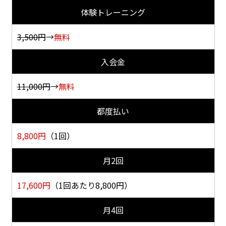
体験トレーニング
3,500円
→
無料
入会金
11,000円
→
無料
都度払い
8,800
円
（1回）
月2回
17,600
円
（1回あたり8,800円）
月4回